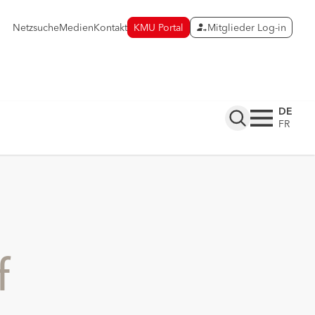
Netzsuche
Medien
Kontakt
KMU Portal
Mitglieder Log-in
DE
FR
f