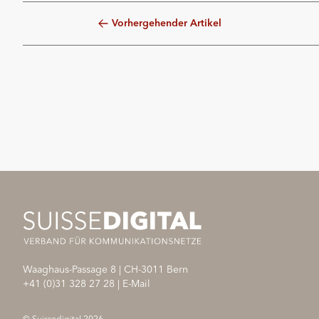
Vorhergehender Artikel
Waaghaus-Passage 8
|
CH-3011
Bern
+41 (0)31 328 27 28
|
E-Mail
© Suissedigital 2026