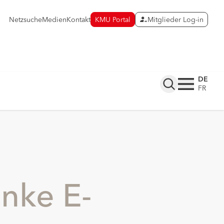
Netzsuche
Medien
Kontakt
KMU Portal
Mitglieder Log-in
DE
FR
inke E-