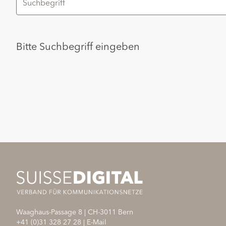
Bitte Suchbegriff eingeben
Waaghaus-Passage 8
|
CH-3011
Bern
+41 (0)31 328 27 28
|
E-Mail