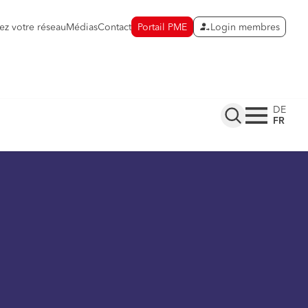
ez votre réseau
Médias
Contact
Portail PME
Login membres
DE
FR