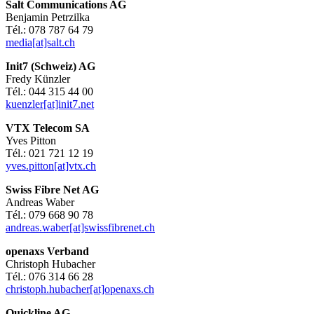
Salt Communications AG
Benjamin Petrzilka
Tél.: 078 787 64 79
media[at]salt.ch
Init7 (Schweiz) AG
Fredy Künzler
Tél.: 044 315 44 00
kuenzler[at]init7.net
VTX Telecom SA
Yves Pitton
Tél.: 021 721 12 19
yves.pitton[at]vtx.ch
Swiss Fibre Net AG
Andreas Waber
Tél.: 079 668 90 78
andreas.waber[at]swissfibrenet.ch
openaxs Verband
Christoph Hubacher
Tél.: 076 314 66 28
christoph.hubacher[at]openaxs.ch
Quickline AG